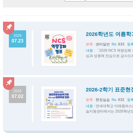
2026학년도 여름학
2026
07.23
분류 :
센터일반
No.
633
등록
내용
:
「2026 NCS 역량강
심과 성원에 진심으로 감사드리
2026-2학기 표준
2026
07.02
분류 :
현장실습
No.
632
등록
내용
:
연세대학교 미래캠퍼스2
습지원센터에서는 2026학년도