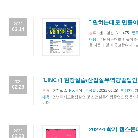
˝ 원하는대로 만들
2022
03.14
분류 :
센터일반
No.
475
등록
내용
:
『원하는대로 만들어주
을 다음과 같이 공고합니다.◦ 
[LINC+] 현장실습/산업실무역량졸업
2022
02.28
분류 :
현장실습
No.
474
등록일 :
2022.02.28
작성자 :
김
내용
:
안녕하세요현장실습 및 산업실무역량졸업인증 문의처 안
니다
2022-1학기 캡스
2022
02.28