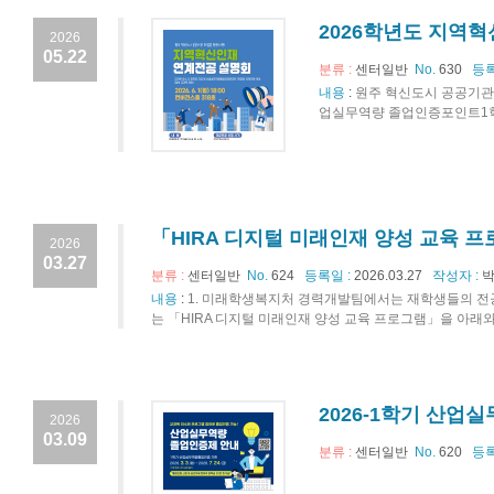
2026학년도 지역혁
2026
05.22
분류 :
센터일반
No.
630
등록
내용
:
원주 혁신도시 공공기관
업실무역량 졸업인증포인트1학점
「HIRA 디지털 미래인재 양성 교육 
2026
03.27
분류 :
센터일반
No.
624
등록일 :
2026.03.27
작성자 :
박
내용
:
1. 미래학생복지처 경력개발팀에서는 재학생들의 전공
는 「HIRA 디지털 미래인재 양성 교육 프로그램」을 아래와 같
2026-1학기 산업
2026
03.09
분류 :
센터일반
No.
620
등록