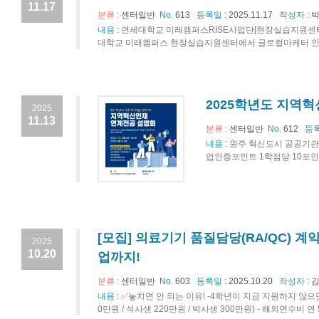
11.17
분류 :
센터일반
No.
613
등록일 :
2025.11.17
작성자 :
박
내용
:
연세대학교 미래캠퍼스RISE사업단[현장실습지원센터] 
대학교 미래캠퍼스 현장실습지원센터에서 글로컬마케터 인력양
2025학년도 지역혁
2025
11.13
분류 :
센터일반
No.
612
등록
내용
:
원주 혁신도시 공공기관
업인증포인트 1학점당 10포인트 부
[모집] 의료기기 품질담당(RA/QC) 계
2025
10.20
업까지!
분류 :
센터일반
No.
603
등록일 :
2025.10.20
작성자 :
김
내용
:
✅놓치면 안 되는 이유! -4학년이 지금 지원하지 않으면 마
0만원 / 석사생 220만원 / 박사생 300만원) - 해외연수비 연