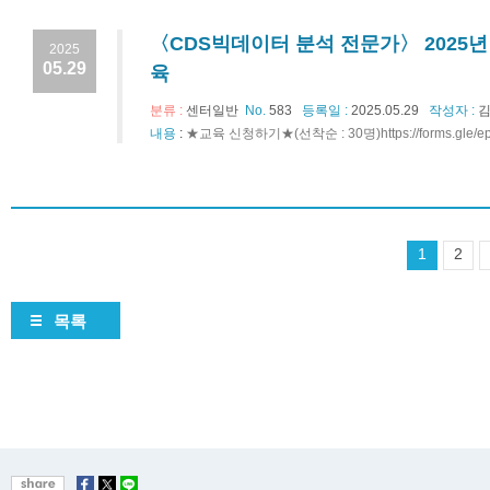
〈CDS빅데이터 분석 전문가〉 2025년
2025
05.29
육
분류 :
센터일반
No.
583
등록일 :
2025.05.29
작성자 :
김
내용
:
★교육 신청하기★(선착순 : 30명)https://forms.gle/
1
2
목록