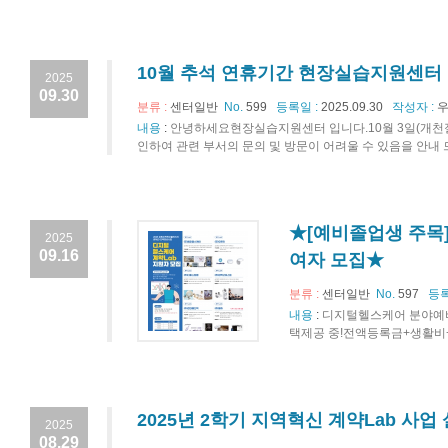
10월 추석 연휴기간 현장실습지원센터 
2025
09.30
분류 :
센터일반
No.
599
등록일 :
2025.09.30
작성자 :
우
내용
:
안녕하세요현장실습지원센터 입니다.10월 3일(개천절
인하여 관련 부서의 문의 및 방문이 어려울 수 있음을 안내 
★[예비졸업생 주목]
2025
09.16
여자 모집★
분류 :
센터일반
No.
597
등록
내용
:
​디지털헬스케어 분야예비
택제공 중!전액등록금+생활비+실
2025년 2학기 지역혁신 계약Lab 사업
2025
08.29