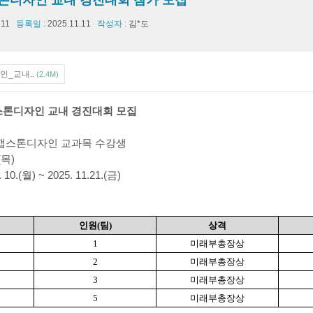
스톤디자인 교내 경진대회 참가 모집
611
등록일 :
2025.11.11
작성자 :
김*도
인_교내..
(2.4M)
캡스톤디자인
교내
경진대회 모집
도 캡스톤디자인 교과목 수강생
(목)
10.(월) ~ 2025. 11.21.(금)
인원(팀)
상격
1
미래부총장상
2
미래부총장상
3
미래부총장상
5
미래부총장상