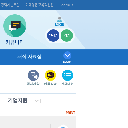
S 경력개발포털
미래융합교육혁신원
LearnUs
LOGIN
연세인
기업
커뮤니티
서식 자료실
공지사항
카톡상담
전체메뉴
기업지원
PRINT