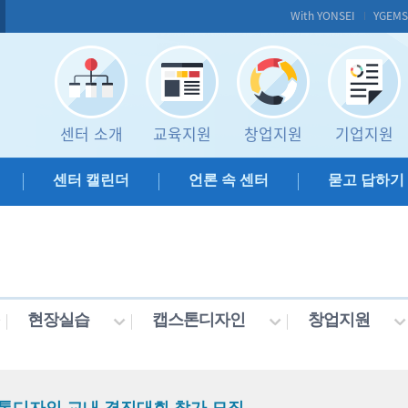
With YONSEI
YGEM
센터 소개
교육지원
창업지원
기업지원
센터 캘린더
언론 속 센터
묻고 답하기
현장실습
캡스톤디자인
창업지원