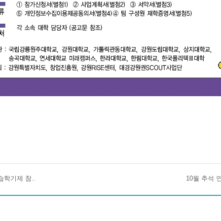
습학기제 참..
10월 추석