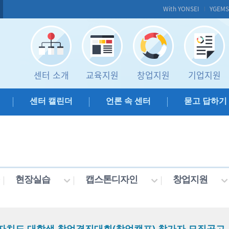
With YONSEI
YGEM
센터 소개
교육지원
창업지원
기업지원
센터 캘린더
언론 속 센터
묻고 답하기
현장실습
캡스톤디자인
창업지원