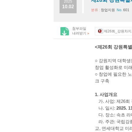
제26회 강원특별
2025
10.02
분류 :
창업지원
No.
601
첨부파일
제26회_강원차지도
내려받기
>
<제26회 강원특
○ 강원지역 대학생
창업 활성화로 미래
○ 창업에 필요한 
크 구축
1. 사업개요
가. 사업: 제26
나. 일시:
2025. 1
다. 장소: 속초 
라. 주관: 국립강
교, 연세대학교 미