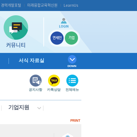
S 경력개발포털
미래융합교육혁신원
LearnUs
LOGIN
연세인
기업
커뮤니티
서식 자료실
공지사항
카톡상담
전체메뉴
기업지원
PRINT