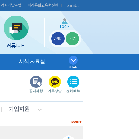
S 경력개발포털
미래융합교육혁신원
LearnUs
LOGIN
연세인
기업
커뮤니티
서식 자료실
공지사항
카톡상담
전체메뉴
기업지원
PRINT