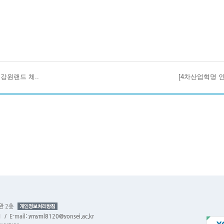
 강원랜드 체..
[4차산업혁명 인력
관 2층
 / E-mail:
ymyml8120@yonsei.ac.kr