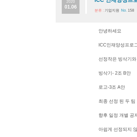
ICC 인재양성프
2020
01.06
분류 :
기업지원
No.
158
안녕하세요
ICC인재양성프로그
선정작은 빙삭기와 
빙삭기- 2조 B안
로고-3조 A안
최종 선정 된 두 
향후 일정 개별 공
아쉽게 선정되지 