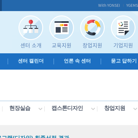
With YONSEI
YGEM
센터 소개
교육지원
창업지원
기업지원
센터 캘린더
언론 속 센터
묻고 답하기
현장실습
캡스톤디자인
창업지원