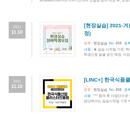
e/careers.htm?ch=1자기소개서 컨설팅 받아 작성 후, 
[현장실습] 2021-
2021
11.10
정)
분류 :
현장실습
No.
459
등록
내용
:
★ 실습 시작일 기준, 백
학생신청 일괄 승인 예정, 마감
[LINC+] 한국식품
2021
11.10
분류 :
현장실습
No.
458
등록
내용
:
*** 합격 후 사업단으로
업단에서는 실습시작일 기준 백신