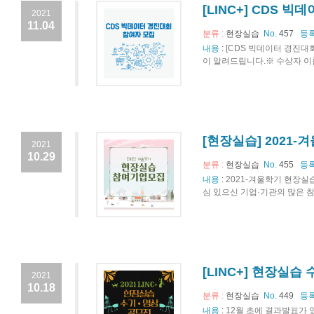
[LINC+] CDS 
2021
11.04
분류 :
현장실습
No.
457
등록
내용
:
[CDS 빅데이터 경진대
이 알려드립니다.※ 수상자 이름
[현장실습] 2021
2021
10.29
분류 :
현장실습
No.
455
등록
내용
:
2021-겨울학기 현장실
심 있으신 기업·기관의 많은 참
[LINC+] 현장실습
2021
10.18
분류 :
현장실습
No.
449
등록
내용
:
12월 초에 결과발표가 