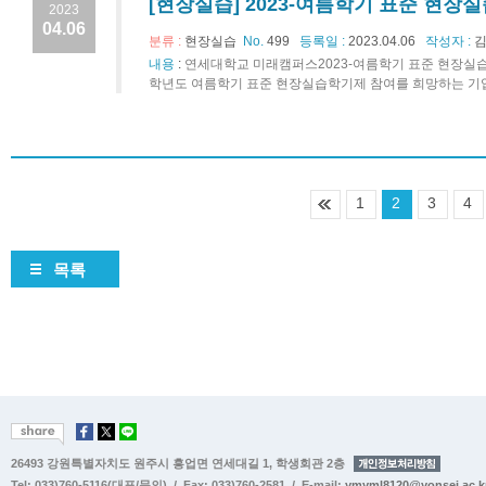
[현장실습] 2023-여름학기 표준 현장
2023
04.06
분류 :
현장실습
No.
499
등록일 :
2023.04.06
작성자 :
김
내용
:
연세대학교 미래캠퍼스2023-여름학기 표준 현장실
학년도 여름학기 표준 현장실습학기제 참여를 희망하는 기업(관
1
2
3
4
목록
26493 강원특별자치도 원주시 흥업면 연세대길 1, 학생회관 2층
Tel: 033)760-5116(대표/문의) / Fax: 033)760-2581 / E-mail:
ymyml8120@yonsei.ac.k