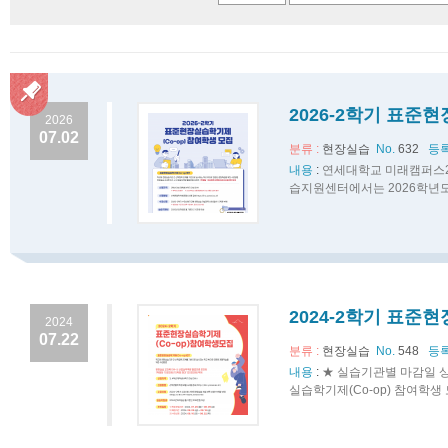
2026-2학기 표준
2026
07.02
분류 :
현장실습
No.
632
등록
내용
:
연세대학교 미래캠퍼스2
습지원센터에서는 2026학년도
2024-2학기 표
2024
07.22
분류 :
현장실습
No.
548
등록
내용
:
★ 실습기관별 마감일 상
실습학기제(Co-op) 참여학생