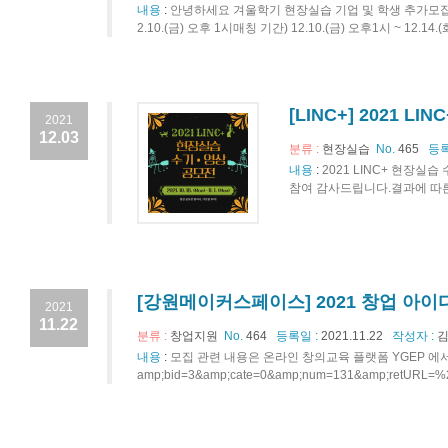
내용
:
안녕하세요 겨울학기 현장실습 기업 및 학생 추가모집 일정 공지
2.10.(금) 오후 1시매칭 기간) 12.10.(금) 오후1시 ~ 12.
[LINC+] 2021 
2021
12.03
분류 :
현장실습
No.
465
등록
내용
:
2021 LINC+ 현장실
참여 감사드립니다.결과에 따른 
[강원메이커스페이스] 2021 창업 아이디어
2021
11.22
분류 :
창업지원
No.
464
등록일 :
2021.11.22
작성자 :
김
내용
:
모집 관련 내용은 온라인 창의교육 플랫폼 YGEP 에서 확인하기☞ht
amp;bid=3&amp;cate=0&amp;num=131&amp;retURL=