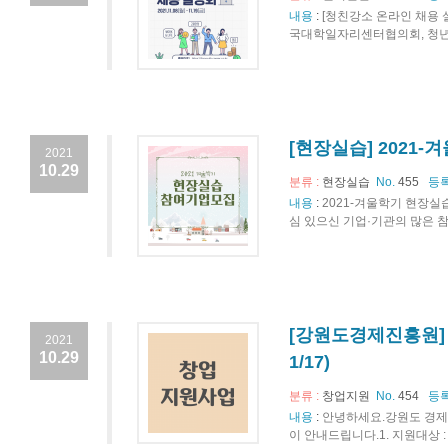
내용
:
[청친강소 온라인 채용 설명회
국대학일자리센터협의회, 청년재단
[현장실습] 2021
2021
10.29
분류 :
현장실습
No.
455
등록
내용
:
2021-겨울학기 현장실
심 있으신 기업·기관의 많은 참
[강원도경제진흥원] 2
2021
10.29
1/17)
분류 :
창업지원
No.
454
등록
내용
:
안녕하세요.강원도 경제진
이 안내드립니다.1. 지원대상 : 