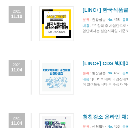
[LINC+] 한국식품
2021
11.10
분류 :
현장실습
No.
458
등록
내용
:
*** 합격 후 사업단으로
업단에서는 실습시작일 기준 백신
[LINC+] CDS 
2021
11.04
분류 :
현장실습
No.
457
등록
내용
:
[CDS 빅데이터 경진대
이 알려드립니다.※ 수상자 이름
청친강소 온라인 채
2021
11.04
분류 :
센터일반
No.
456
등록