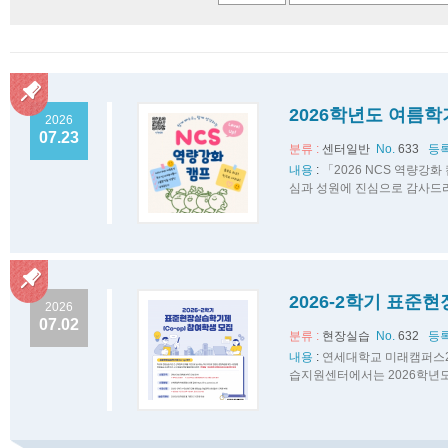
2026학년도 여름학
2026
07.23
분류 :
센터일반
No.
633
등록
내용
:
「2026 NCS 역량강
심과 성원에 진심으로 감사드리
2026-2학기 표준
2026
07.02
분류 :
현장실습
No.
632
등록
내용
:
연세대학교 미래캠퍼스2
습지원센터에서는 2026학년도