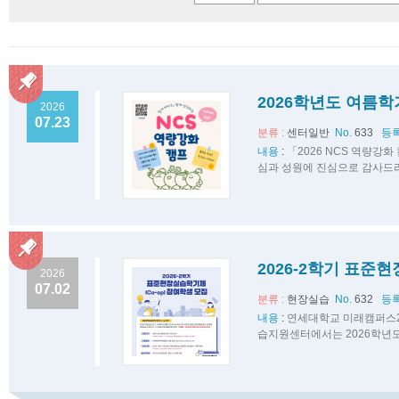
2026학년도 여름학
2026
07.23
분류 :
센터일반
No.
633
등록
내용
:
「2026 NCS 역량강
심과 성원에 진심으로 감사드리
2026-2학기 표준
2026
07.02
분류 :
현장실습
No.
632
등록
내용
:
연세대학교 미래캠퍼스2
습지원센터에서는 2026학년도