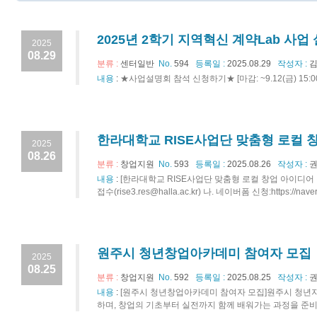
2025년 2학기 지역혁신 계약Lab 사업
2025
08.29
분류 :
센터일반
No.
594
등록일 :
2025.08.29
작성자 :
김
내용
:
★사업설명회 참석 신청하기★ [마감: ~9.12(금) 15:00]http
한라대학교 RISE사업단 맞춤형 로컬 
2025
08.26
분류 :
창업지원
No.
593
등록일 :
2025.08.26
작성자 :
권
내용
:
[한라대학교 RISE사업단 맞춤형 로컬 창업 아이디어 구체
접수(rise3.res@halla.ac.kr) 나. 네이버폼 신청:https://
원주시 청년창업아카데미 참여자 모집
2025
08.25
분류 :
창업지원
No.
592
등록일 :
2025.08.25
작성자 :
권
내용
:
[원주시 청년창업아카데미 참여자 모집]원주시 청년
하며, 창업의 기초부터 실전까지 함께 배워가는 과정을 준비했습니다