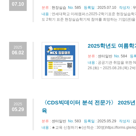
07.10
분류 :
현장실습
No.
585
등록일 :
2025.07.10
작성자 :
우
내용
:
연세대학교 미래캠퍼스2025-2학기표준 현장실습
도 2학기 표준 현장실습학기제 참여를 희망하는 기업(관)을 
2025학년도 여름학기
2025
06.02
분류 :
센터일반
No.
584
등록
내용
:
공공기관 취업을 위한 NC
26.(화) ~ 2025.08.28.
〈CDS빅데이터 분석 전문가〉 2025년
2025
05.29
육
분류 :
센터일반
No.
583
등록일 :
2025.05.29
작성자 :
김
내용
:
★교육 신청하기★(선착순 : 30명)https://forms.gle/