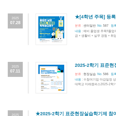
★[4학년 주목] 등
2025
07.28
분류 :
센터일반
No.
587
등록
내용
:
예비 졸업생 주목!!졸업
금 + 생활비 + 실무 경험 + 취
2025-2학기 표준
2025
07.11
분류 :
현장실습
No.
586
등록
내용
:
※참여기업 마감일정 상이
대학교 미래캠퍼스2025-2학기
★2025-2학기 표준현장실습학기제 참
2025