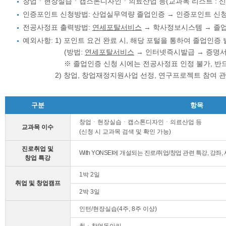
창업ㆍ현장실습ㆍ캡스톤디자인ㆍ의료산업 등(교과목 리스트 : 신청 시
인증포인트 신청방법: 산업실무역량 졸업인증 → 인증포인트 신청
전공사정표 출력방법:
연세포탈서비스
→ 학사정보시스템 → 졸업
예외사항: 1) 포인트 요건 완료 시, 해당 포털을 통하여 졸업인증
(방법:
연세포탈서비스
→ 인터넷즉시발급 → 증명서
※ 졸업인증 신청 시에는 전공사정표 인정 불가, 
2) 창업, 창업재정지원사업 선정, 연구프로젝트 참여
구분
항목
창업ㆍ현장실습ㆍ캡스톤디자인ㆍ의료산업 등
교과목 이수
(신청 시 교과목 검색 및 확인 가능)
진로취업 및
With YONSEI에 개설되는 진로/취업/창업 관련 특강, 강좌
창업 특강
1박 2일
취업 및 창업캠프
2박 3일
인턴/현장실습(4주, 8주 이상)