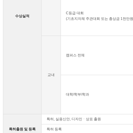
C등급 대회
수상실적
(기초지자체 주관대회 또는 총상금 1천만
캠퍼스 전체
교내
대학/학부/학과
특허, 실용신안, 디자인ㆍ상표 출원
특허출원 및 등록
특허 등록