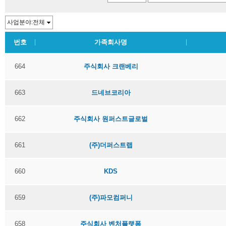
번호
가족회사명
664
주식회사 크랜베리
663
드네브코리아
662
주식회사 원퍼스트글로벌
661
(주)더퍼스트랩
660
KDS
659
(주)파모컴퍼니
658
주식회사 벤처플랫폼