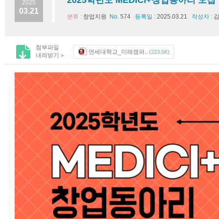
2025학년도 MEDICI+창업동아리 모집
2025
03.21
분류 :
창업지원
No.
574
등록일 :
2025.03.21
작성자 :
김
첨부파일
연세대학교_미래캠퍼..
(223.5K)
내려받기
>