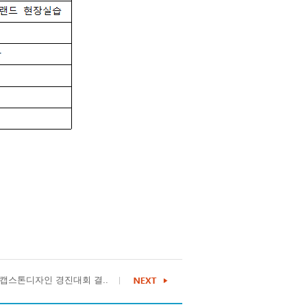
C+] 캡스톤디자인 경진대회 결..