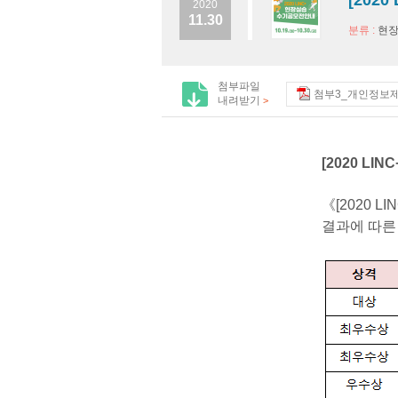
[202
2020
11.30
분류 :
현
첨부파일
첨부3_개인정보제
내려받기
>
[2020 L
《[2020 L
결과에 따른