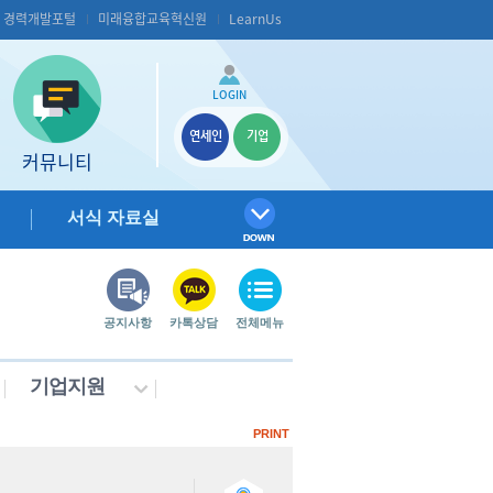
S 경력개발포털
미래융합교육혁신원
LearnUs
LOGIN
연세인
기업
커뮤니티
서식 자료실
공지사항
카톡상담
전체메뉴
기업지원
PRINT