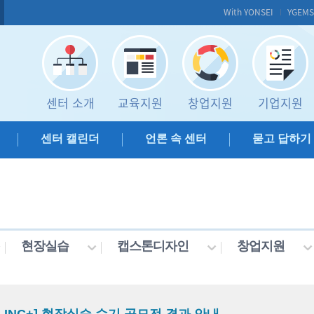
With YONSEI
YGEM
센터 소개
교육지원
창업지원
기업지원
센터 캘린더
언론 속 센터
묻고 답하기
현장실습
캡스톤디자인
창업지원