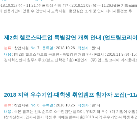
8.10.31.(수) ~ 11.21.(수)■ 학생 신청 기간: 2018.11.08.(목) ~ 11.26.(월)■ 기업&am
약간의 변동기간이 있을 수 있습니다.교육지원 - 현장실습 소개 및 안내 페이지를검토 후....
제2회 헬로스타트업 특별강연 개최 안내 (업드림코리아
분류 :
창업지원
No.
7
등록일 :
2018.10.26
작성자 :
원*나
내용
:
[제2회 헬로스타트업 공모전 - 특별강연 개최 안내]■일시 : 2018.11.9.(금) 15:0
경제혁신센터 원주사무소(본교 산학관 1층) ■강연자 : (주) 업드림코리아 이지웅대표 - 
2018 지역 우수기업-대학생 취업캠프 참가자 모집(~11/
분류 :
창업지원
No.
6
등록일 :
2018.10.25
작성자 :
원*나
내용
:
※본 캠프는 선착순으로 소수인원만 받으며, 우리지역 우수 7개 기업에 취
(참가신청서, 입사지원서 작성 후 이메일필수제출)[2018 지역 우수기업-대학생 취업..