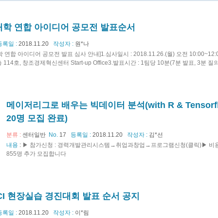
 대학 연합 아이디어 공모전 발표순서
등록일 :
2018.11.20
작성자 :
원*나
학 연합 아이디어 공모전 발표 심사 안내]1.심사일시 : 2018.11.26.(월) 오전 10:00~12
 114호, 창조경제혁신센터 Start-up Office3.발표시간 : 1팀당 10분(7분 발표, 3분 질의
메이저리그로 배우는 빅데이터 분석(with R & Tensorfl
20명 모집 완료)
분류 :
센터일반
No.
17
등록일 :
2018.11.20
작성자 :
김*선
내용
:
▶ 참가신청 : 경력개발관리시스템→취업과창업→프로그램신청(클릭)▶ 비용 : 무료
855명 추가 모집합니다
DICI 현장실습 경진대회 발표 순서 공지
등록일 :
2018.11.20
작성자 :
이*림