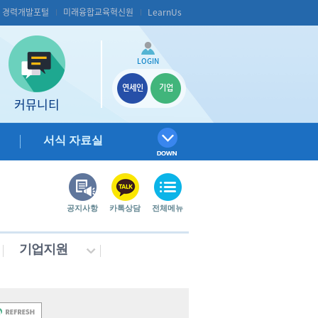
S 경력개발포털
미래융합교육혁신원
LearnUs
LOGIN
연세인
기업
커뮤니티
서식 자료실
공지사항
카톡상담
전체메뉴
기업지원