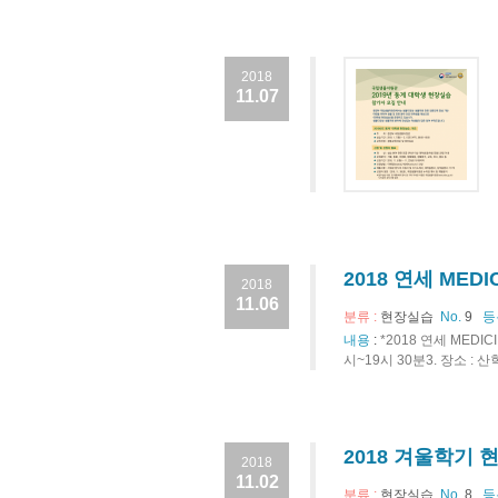
2018
11.07
2018 연세 ME
2018
11.06
분류 :
현장실습
No.
9
등
내용
:
*2018 연세 MEDI
시~19시 30분3. 장소 : 산
2018 겨울학기 
2018
11.02
분류 :
현장실습
No.
8
등