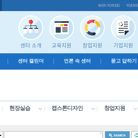
With YONSEI
YGEM
센터 소개
교육지원
창업지원
기업지원
센터 캘린더
언론 속 센터
묻고 답하기
현장실습
캡스톤디자인
창업지원