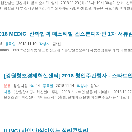
I 현장실습 경진대회 발표 순서*1. 일시 : 2018.11.20.(화) 18시~19시 30분2. 장소 : 
생1명발표, 내부 심사위원 3명, 외부 심사위원 2명, 학생 참관 가능)4. 규모 : 총 10개발표순
018 MEDICI 산학협력 페스티벌 캡스톤디자인 1차 서류
15
등록일 :
2018.11.19
작성자 :
김*선
lous Tumbler선정자동 벌크형 싱크대 거름망선정모두의 재능선정원주 캐릭터 브랜드.
[강원창조경제혁신센터] 2018 창업주간행사 - 스타트
분류 :
창업지원
No.
14
등록일 :
2018.11.14
작성자 :
원*나
내용
:
[ 강원창조경제혁신센터 주관 - 2018 스타트업 살롱 파티]■일시 : 2018.11.27.(화)
원창조경제혁신센터 커넥트스퀘어(춘천, 단체버스 운행 예정)■ 주요내용 : 데모데이, 창
[LINC+사업단]살아있는 실리콘밸리